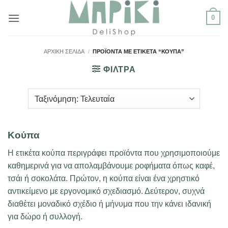
Μετάβαση
0
στο
περιεχόμενο
ΑΡΧΙΚΉ ΣΕΛΊΔΑ
/
ΠΡΟΪΌΝΤΑ ΜΕ ΕΤΙΚΈΤΑ “ΚΟΎΠΑ”
ΦΙΛΤΡΑ
Κούπα
Η ετικέτα κούπα περιγράφει προϊόντα που χρησιμοποιούμε
καθημερινά για να απολαμβάνουμε ροφήματα όπως καφέ,
τσάι ή σοκολάτα. Πρώτον, η κούπα είναι ένα χρηστικό
αντικείμενο με εργονομικό σχεδιασμό. Δεύτερον, συχνά
διαθέτει μοναδικό σχέδιο ή μήνυμα που την κάνει ιδανική
για δώρο ή συλλογή.