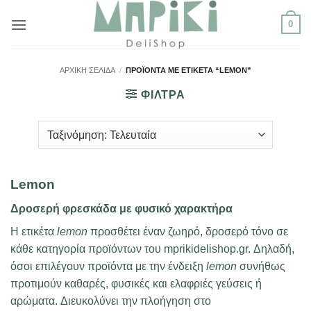
Μετάβαση
0
στο
περιεχόμενο
ΑΡΧΙΚΉ ΣΕΛΊΔΑ
/
ΠΡΟΪΌΝΤΑ ΜΕ ΕΤΙΚΈΤΑ “LEMON”
ΦΙΛΤΡΑ
Lemon
Δροσερή φρεσκάδα με φυσικό χαρακτήρα
Η ετικέτα
lemon
προσθέτει έναν ζωηρό, δροσερό τόνο σε
κάθε κατηγορία προϊόντων του mprikidelishop.gr. Δηλαδή,
όσοι επιλέγουν προϊόντα με την ένδειξη
lemon
συνήθως
προτιμούν καθαρές, φυσικές και ελαφριές γεύσεις ή
αρώματα. Διευκολύνει την πλοήγηση στο