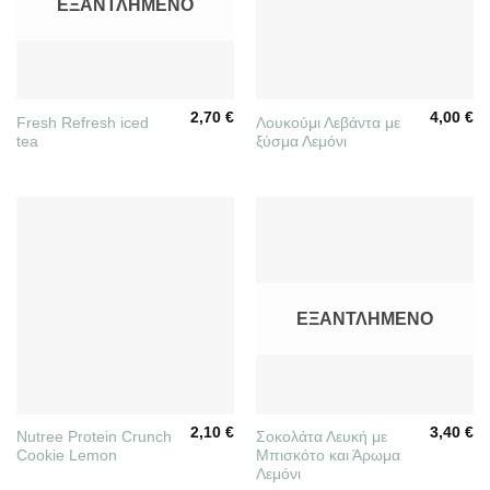
ΕΞΑΝΤΛΗΜΈΝΟ
2,70
€
4,00
€
Fresh Refresh iced
Λουκούμι Λεβάντα με
tea
ξύσμα Λεμόνι
ΕΞΑΝΤΛΗΜΈΝΟ
2,10
€
3,40
€
Nutree Protein Crunch
Σοκολάτα Λευκή με
Cookie Lemon
Μπισκότο και Άρωμα
Λεμόνι