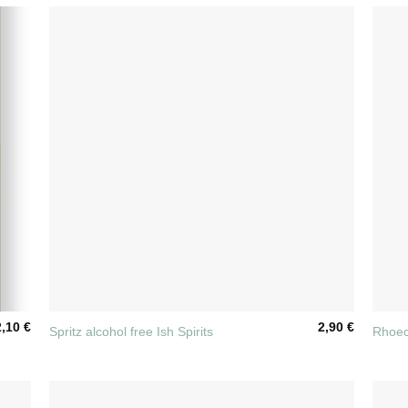
+
+
2,10
€
2,90
€
Spritz alcohol free Ish Spirits
Rhoec