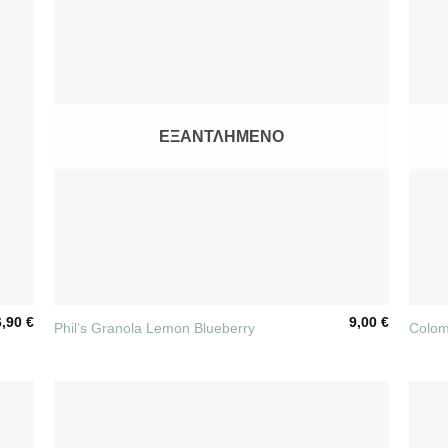
ΕΞΑΝΤΛΗΜΈΝΟ
+
+
6,90
€
9,00
€
Phil’s Granola Lemon Blueberry
Colom