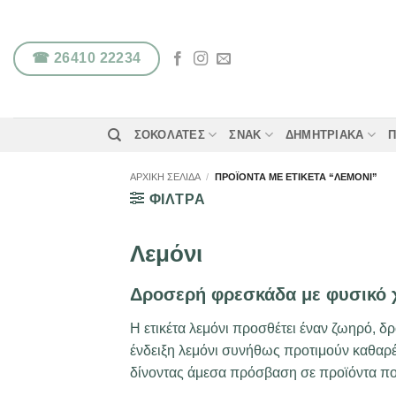
Μετάβαση
στο
περιεχόμενο
☎ 26410 22234
ΣΟΚΟΛΆΤΕΣ
ΣΝΑΚ
ΔΗΜΗΤΡΙΑΚΆ
Π
ΑΡΧΙΚΉ ΣΕΛΊΔΑ
/
ΠΡΟΪΌΝΤΑ ΜΕ ΕΤΙΚΈΤΑ “ΛΕΜΌΝΙ”
ΦΙΛΤΡΑ
Λεμόνι
Δροσερή φρεσκάδα με φυσικό 
Η ετικέτα λεμόνι προσθέτει έναν ζωηρό, δ
ένδειξη λεμόνι συνήθως προτιμούν καθαρέ
δίνοντας άμεσα πρόσβαση σε προϊόντα που