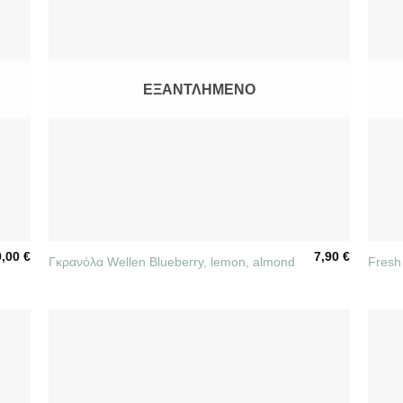
ΕΞΑΝΤΛΗΜΈΝΟ
+
+
9,00
€
7,90
€
Γκρανόλα Wellen Blueberry, lemon, almond
Fresh