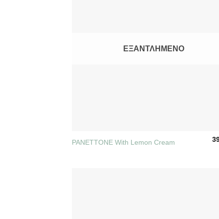
ΕΞΑΝΤΛΗΜΈΝΟ
+
3
PANETTONE With Lemon Cream