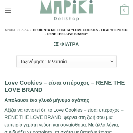
Μετάβαση
0
στο
περιεχόμενο
ΑΡΧΙΚΉ ΣΕΛΊΔΑ
/
ΠΡΟΪΌΝΤΑ ΜΕ ΕΤΙΚΈΤΑ “LOVE COOKIES - ΕΊΣΑΙ ΥΠΈΡΟΧΟΣ
- RENE THE LOVE BRAND”
ΦΙΛΤΡΑ
Love Cookies – είσαι υπέροχος – RENE THE
LOVE BRAND
Απόλαυσε ένα γλυκό μήνυμα αγάπης
Αξίζει να τονιστεί ότι το Love Cookies – είσαι υπέροχος –
RENE THE LOVE BRAND φέρνει στη ζωή σου μια
εμπειρία γεμάτη γεύση και συναίσθημα. Με άλλα λόγια,
συνδυάζει χειροποίητα μπισκότα με θετική ενέργεια.