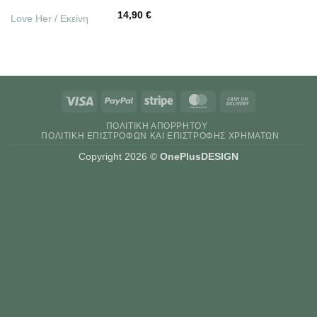
14,90
€
Love Her / Εκείνη
Visa
PayPal
Stripe
MasterCard
Cash
On
ΠΟΛΙΤΙΚΉ ΑΠΟΡΡΉΤΟΥ
Delivery
ΠΟΛΙΤΙΚΉ ΕΠΙΣΤΡΟΦΏΝ ΚΑΙ ΕΠΙΣΤΡΟΦΉΣ ΧΡΗΜΆΤΩΝ
Copyright 2026 ©
OnePlusDESIGN