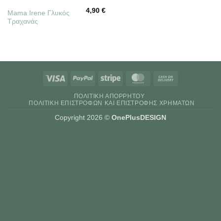
4,90
€
Mama Irene Γλυκός
Τραχανάς
Visa
PayPal
Stripe
MasterCard
Cash
On
ΠΟΛΙΤΙΚΉ ΑΠΟΡΡΉΤΟΥ
Delivery
ΠΟΛΙΤΙΚΉ ΕΠΙΣΤΡΟΦΏΝ ΚΑΙ ΕΠΙΣΤΡΟΦΉΣ ΧΡΗΜΆΤΩΝ
Copyright 2026 ©
OnePlusDESIGN