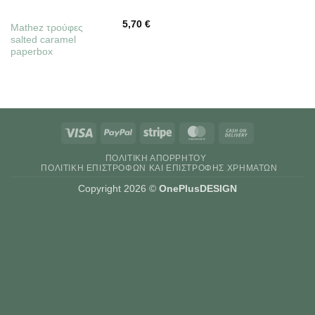
5,70
€
Mathez τρούφες
salted caramel
paperbox
Visa
PayPal
Stripe
MasterCard
Cash
On
ΠΟΛΙΤΙΚΉ ΑΠΟΡΡΉΤΟΥ
Delivery
ΠΟΛΙΤΙΚΉ ΕΠΙΣΤΡΟΦΏΝ ΚΑΙ ΕΠΙΣΤΡΟΦΉΣ ΧΡΗΜΆΤΩΝ
Copyright 2026 ©
OnePlusDESIGN