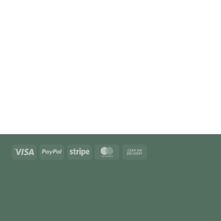
Visa
PayPal
Stripe
MasterCard
Cash
On
Delivery