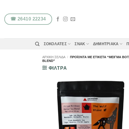
Μετάβαση
στο
περιεχόμενο
☎ 26410 22234
ΣΟΚΟΛΆΤΕΣ
ΣΝΑΚ
ΔΗΜΗΤΡΙΑΚΆ
Π
ΑΡΧΙΚΉ ΣΕΛΊΔΑ
/
ΠΡΟΪΌΝΤΑ ΜΕ ΕΤΙΚΈΤΑ “ΜΕΊΓΜΑ ΒΟ
BLEND”
ΦΙΛΤΡΑ