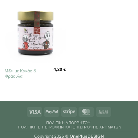
4,20
€
Μέλι με Κακάο &
Φράουλα
Visa
PayPal
Stripe
MasterCard
Cash
On
ΠΟΛΙΤΙΚΉ ΑΠΟΡΡΉΤΟΥ
Delivery
ΠΟΛΙΤΙΚΉ ΕΠΙΣΤΡΟΦΏΝ ΚΑΙ ΕΠΙΣΤΡΟΦΉΣ ΧΡΗΜΆΤΩΝ
Copyright 2026 ©
OnePlusDESIGN