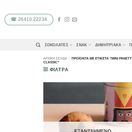
Μετάβαση
στο
περιεχόμενο
☎ 26410 22234
ΣΟΚΟΛΆΤΕΣ
ΣΝΑΚ
ΔΗΜΗΤΡΙΑΚΆ
Π
ΑΡΧΙΚΉ ΣΕΛΊΔΑ
/
ΠΡΟΪΌΝΤΑ ΜΕ ΕΤΙΚΈΤΑ “MINI PANE
CLASSIC”
ΦΙΛΤΡΑ
ΕΞΑΝΤΛΗΜΈΝΟ