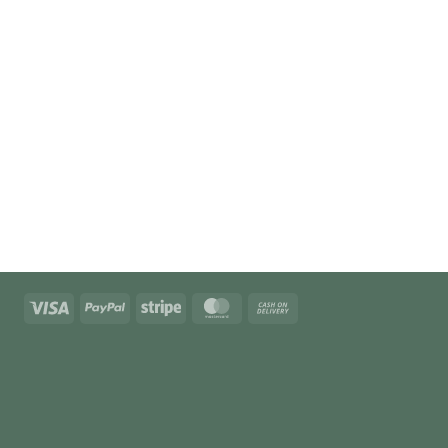
Visa
PayPal
Stripe
MasterCard
Cash
On
Delivery