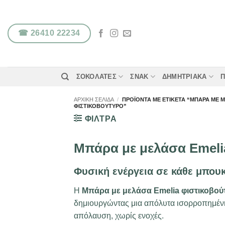
Μετάβαση
στο
περιεχόμενο
☎ 26410 22234
ΣΟΚΟΛΆΤΕΣ
ΣΝΑΚ
ΔΗΜΗΤΡΙΑΚΆ
Π
ΑΡΧΙΚΉ ΣΕΛΊΔΑ
/
ΠΡΟΪΌΝΤΑ ΜΕ ΕΤΙΚΈΤΑ “MΠΆΡΑ ΜΕ 
ΦΙΣΤΙΚΟΒΟΎΤΥΡΟ”
ΦΙΛΤΡΑ
Mπάρα με μελάσα Emeli
Φυσική ενέργεια σε κάθε μπου
Η
Μπάρα με μελάσα Emelia φιστικοβού
δημιουργώντας μια απόλυτα ισορροπημένη 
απόλαυση, χωρίς ενοχές.