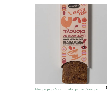
+
Mπάρα με μελάσα Emelia φιστικοβούτυρο