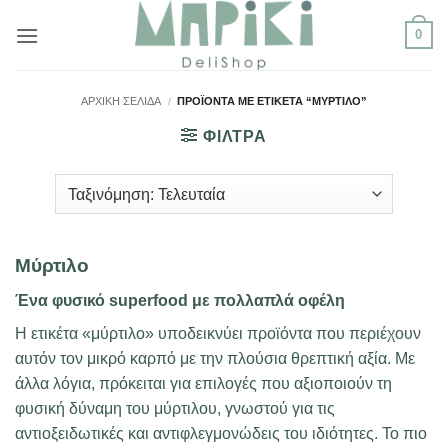
Μετάβαση
0
στο
περιεχόμενο
ΑΡΧΙΚΉ ΣΕΛΊΔΑ
/
ΠΡΟΪΌΝΤΑ ΜΕ ΕΤΙΚΈΤΑ “ΜΎΡΤΙΛΟ”
ΦΙΛΤΡΑ
Mύρτιλο
Ένα φυσικό superfood με πολλαπλά οφέλη
Η ετικέτα «μύρτιλο» υποδεικνύει προϊόντα που περιέχουν
αυτόν τον μικρό καρπό με την πλούσια θρεπτική αξία. Με
άλλα λόγια, πρόκειται για επιλογές που αξιοποιούν τη
φυσική δύναμη του μύρτιλου, γνωστού για τις
αντιοξειδωτικές και αντιφλεγμονώδεις του ιδιότητες. Το πιο