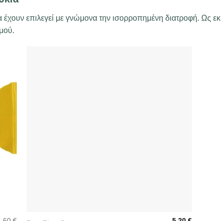
ντα έχουν επιλεγεί με γνώμονα την ισορροπημένη διατροφή. Ως ε
μού.
+
1,60
€
5,20
€