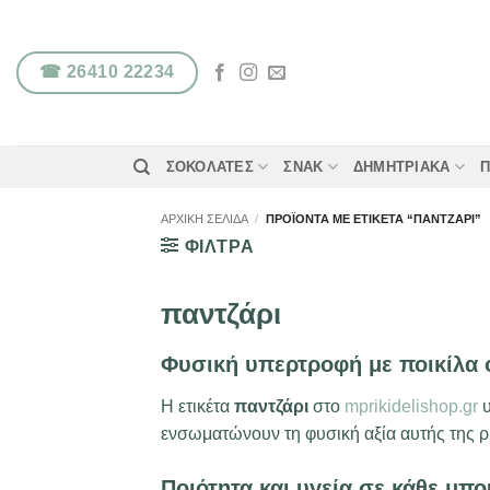
Μετάβαση
στο
περιεχόμενο
☎ 26410 22234
ΣΟΚΟΛΆΤΕΣ
ΣΝΑΚ
ΔΗΜΗΤΡΙΑΚΆ
Π
ΑΡΧΙΚΉ ΣΕΛΊΔΑ
/
ΠΡΟΪΌΝΤΑ ΜΕ ΕΤΙΚΈΤΑ “ΠΑΝΤΖΆΡΙ”
ΦΙΛΤΡΑ
παντζάρι
Φυσική υπερτροφή με ποικίλα 
Η ετικέτα
παντζάρι
στο
mprikidelishop.gr
υ
ενσωματώνουν τη φυσική αξία αυτής της ρίζα
Ποιότητα και υγεία σε κάθε μπο