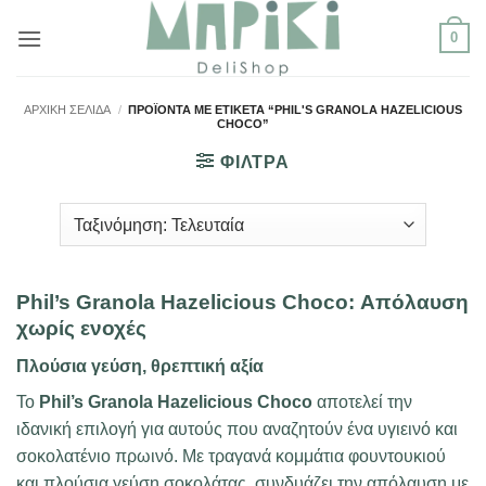
Μετάβαση
0
στο
περιεχόμενο
ΑΡΧΙΚΉ ΣΕΛΊΔΑ
/
ΠΡΟΪΌΝΤΑ ΜΕ ΕΤΙΚΈΤΑ “PHIL'S GRANOLA HAZELICIOUS
CHOCO”
ΦΙΛΤΡΑ
Phil’s Granola Hazelicious Choco: Απόλαυση
χωρίς ενοχές
Πλούσια γεύση, θρεπτική αξία
Το
Phil’s Granola Hazelicious Choco
αποτελεί την
ιδανική επιλογή για αυτούς που αναζητούν ένα υγιεινό και
σοκολατένιο πρωινό. Με τραγανά κομμάτια φουντουκιού
και πλούσια γεύση σοκολάτας, συνδυάζει την απόλαυση με