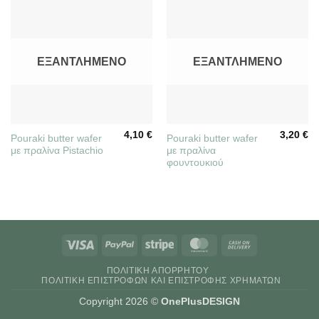
ΕΞΑΝΤΛΗΜΈΝΟ
ΕΞΑΝΤΛΗΜΈΝΟ
4,10
€
3,20
€
Pouraki butter wafer
Pouraki butter wafer
με πραλίνα Pistachio
με πραλίνα
φουντουκιού
Visa
PayPal
Stripe
MasterCard
Cash
On
ΠΟΛΙΤΙΚΉ ΑΠΟΡΡΉΤΟΥ
Delivery
ΠΟΛΙΤΙΚΉ ΕΠΙΣΤΡΟΦΏΝ ΚΑΙ ΕΠΙΣΤΡΟΦΉΣ ΧΡΗΜΆΤΩΝ
Copyright 2026 ©
OnePlusDESIGN