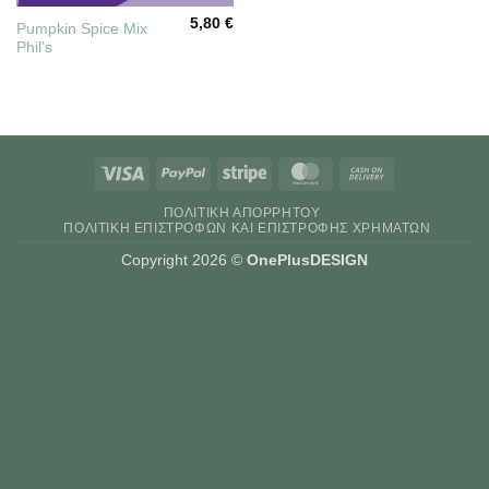
5,80
€
Pumpkin Spice Mix
Phil’s
Visa
PayPal
Stripe
MasterCard
Cash
On
ΠΟΛΙΤΙΚΉ ΑΠΟΡΡΉΤΟΥ
Delivery
ΠΟΛΙΤΙΚΉ ΕΠΙΣΤΡΟΦΏΝ ΚΑΙ ΕΠΙΣΤΡΟΦΉΣ ΧΡΗΜΆΤΩΝ
Copyright 2026 ©
OnePlusDESIGN