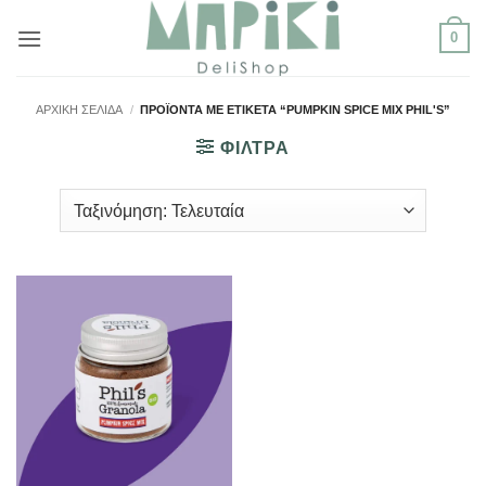
Μετάβαση
0
στο
περιεχόμενο
ΑΡΧΙΚΉ ΣΕΛΊΔΑ
/
ΠΡΟΪΌΝΤΑ ΜΕ ΕΤΙΚΈΤΑ “PUMPKIN SPICE MIX PHIL'S”
ΦΙΛΤΡΑ