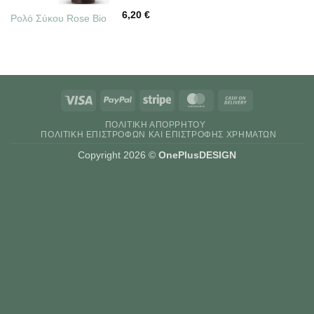
6,20
€
Ρολό Σύκου Rose Bio
Visa
PayPal
Stripe
MasterCard
Cash
On
ΠΟΛΙΤΙΚΉ ΑΠΟΡΡΉΤΟΥ
Delivery
ΠΟΛΙΤΙΚΉ ΕΠΙΣΤΡΟΦΏΝ ΚΑΙ ΕΠΙΣΤΡΟΦΉΣ ΧΡΗΜΆΤΩΝ
Copyright 2026 ©
OnePlusDESIGN