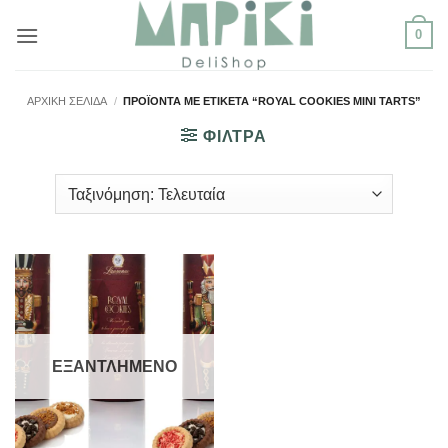
Μετάβαση
0
στο
περιεχόμενο
ΑΡΧΙΚΉ ΣΕΛΊΔΑ
/
ΠΡΟΪΌΝΤΑ ΜΕ ΕΤΙΚΈΤΑ “ROYAL COOKIES MINI TARTS”
ΦΙΛΤΡΑ
ΕΞΑΝΤΛΗΜΈΝΟ