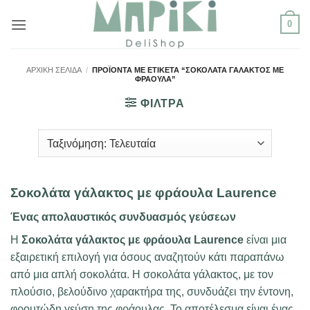
Μετάβαση
0
στο
περιεχόμενο
ΑΡΧΙΚΉ ΣΕΛΊΔΑ
/
ΠΡΟΪΌΝΤΑ ΜΕ ΕΤΙΚΈΤΑ “ΣΟΚΟΛΆΤΑ ΓΆΛΑΚΤΟΣ ΜΕ
ΦΡΆΟΥΛΑ”
ΦΙΛΤΡΑ
Σοκολάτα γάλακτος με φράουλα Laurence
Ένας απολαυστικός συνδυασμός γεύσεων
Η
Σοκολάτα γάλακτος με φράουλα Laurence
είναι μια
εξαιρετική επιλογή για όσους αναζητούν κάτι παραπάνω
από μια απλή σοκολάτα. Η σοκολάτα γάλακτος, με τον
πλούσιο, βελούδινο χαρακτήρα της, συνδυάζει την έντονη,
φρουτώδη γεύση της φράουλας. Το αποτέλεσμα είναι ένας