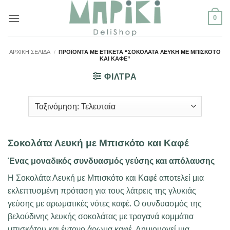
Μετάβαση
0
στο
περιεχόμενο
ΑΡΧΙΚΉ ΣΕΛΊΔΑ
/
ΠΡΟΪΌΝΤΑ ΜΕ ΕΤΙΚΈΤΑ “ΣΟΚΟΛΆΤΑ ΛΕΥΚΉ ΜΕ ΜΠΙΣΚΌΤΟ
ΚΑΙ ΚΑΦΈ”
ΦΙΛΤΡΑ
Σοκολάτα Λευκή με Μπισκότο και Καφέ
Ένας μοναδικός συνδυασμός γεύσης και απόλαυσης
Η Σοκολάτα Λευκή με Μπισκότο και Καφέ αποτελεί μια
εκλεπτυσμένη πρόταση για τους λάτρεις της γλυκιάς
γεύσης με αρωματικές νότες καφέ. Ο συνδυασμός της
βελούδινης λευκής σοκολάτας με τραγανά κομμάτια
μπισκότου και έντονο άρωμα καφέ. Δημιουργεί μια