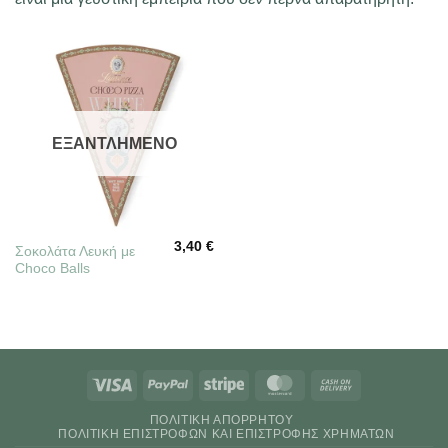
ΕΞΑΝΤΛΗΜΈΝΟ
3,40
€
Σοκολάτα Λευκή με
Choco Balls
Visa
PayPal
Stripe
MasterCard
Cash
On
ΠΟΛΙΤΙΚΉ ΑΠΟΡΡΉΤΟΥ
Delivery
ΠΟΛΙΤΙΚΉ ΕΠΙΣΤΡΟΦΏΝ ΚΑΙ ΕΠΙΣΤΡΟΦΉΣ ΧΡΗΜΆΤΩΝ