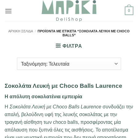
Μετάβαση
0
στο
περιεχόμενο
ΑΡΧΙΚΉ ΣΕΛΊΔΑ
/
ΠΡΟΪΌΝΤΑ ΜΕ ΕΤΙΚΈΤΑ “ΣΟΚΟΛΆΤΑ ΛΕΥΚΉ ΜΕ CHOCO
BALLS”
ΦΙΛΤΡΑ
Σοκολάτα Λευκή με Choco Balls Laurence
Η απόλυτη σοκολατένια εμπειρία
Η
Σοκολάτα Λευκή με Choco Balls Laurence
συνδυάζει την
απαλή, βελούδινη υφή της λευκής σοκολάτας με την
τραγανή αίσθηση των choco balls, προσφέροντας μία
απόλαυση που ξυπνά όλες τις αισθήσεις. Το αποτέλεσμα
είναι μια γευστική εμπειρία που δεν περνά απαρατήρητη.