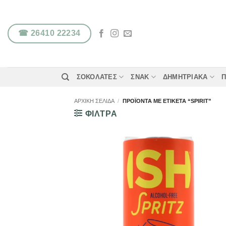
Μετάβαση
στο
περιεχόμενο
☎ 26410 22234
ΣΟΚΟΛΆΤΕΣ
ΣΝΑΚ
ΔΗΜΗΤΡΙΑΚΆ
Π
ΑΡΧΙΚΉ ΣΕΛΊΔΑ
/
ΠΡΟΪΌΝΤΑ ΜΕ ΕΤΙΚΈΤΑ “SPIRIT”
ΦΙΛΤΡΑ