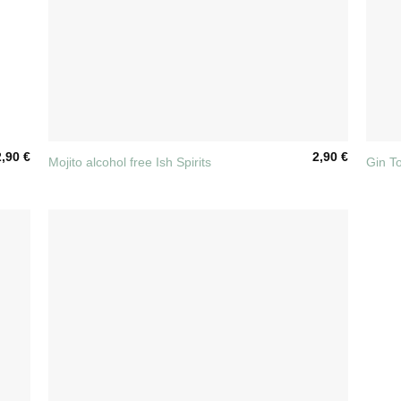
+
+
2,90
€
2,90
€
Mojito alcohol free Ish Spirits
Gin To