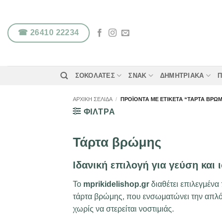
Μετάβαση
στο
περιεχόμενο
☎ 26410 22234
ΣΟΚΟΛΆΤΕΣ
ΣΝΑΚ
ΔΗΜΗΤΡΙΑΚΆ
Π
ΑΡΧΙΚΉ ΣΕΛΊΔΑ
/
ΠΡΟΪΌΝΤΑ ΜΕ ΕΤΙΚΈΤΑ “ΤΆΡΤΑ ΒΡΏ
ΦΙΛΤΡΑ
Τάρτα βρώμης
Ιδανική επιλογή για γεύση και
Το
mprikidelishop.gr
διαθέτει επιλεγμένα
τάρτα βρώμης, που ενσωματώνει την απλότη
χωρίς να στερείται νοστιμιάς.